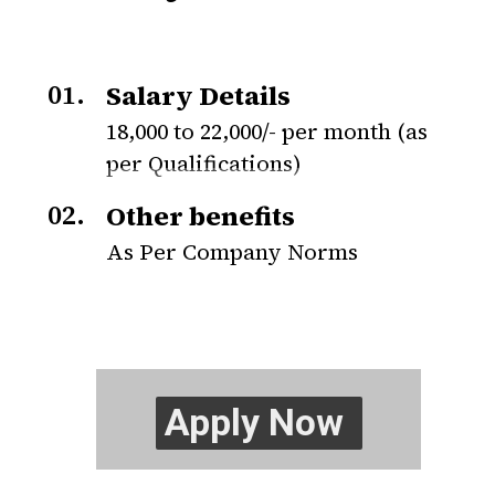
01.
Salary Details
18,000 to 22,000/- per month (as
per Qualifications)
02.
Other benefits
As Per Company Norms
Apply Now
Apply Now